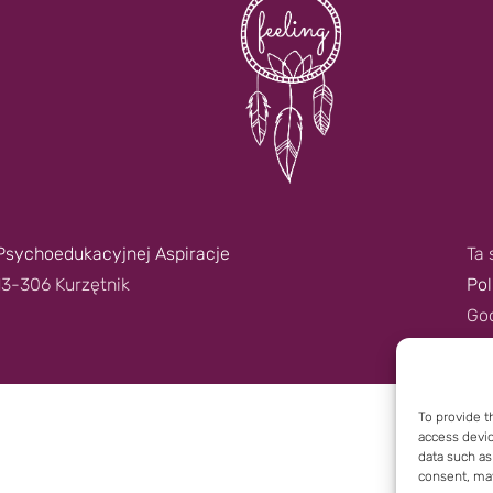
Psychoedukacyjnej Aspiracje
Ta 
13-306 Kurzętnik
Pol
Go
To provide t
access devic
data such as
consent, may