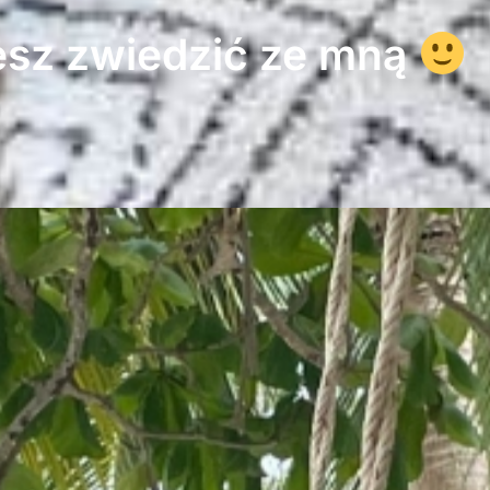
sz zwiedzić ze mną